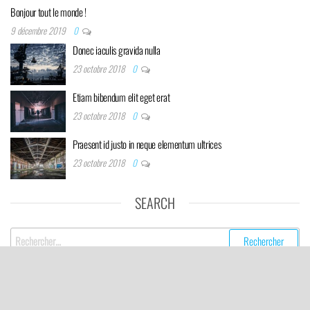
Bonjour tout le monde !
9 décembre 2019
0
Donec iaculis gravida nulla
23 octobre 2018
0
Etiam bibendum elit eget erat
23 octobre 2018
0
Praesent id justo in neque elementum ultrices
23 octobre 2018
0
SEARCH
Rechercher :
© 2020 Assurance & Cie. Réalisé par
Artmisia/
Futurio