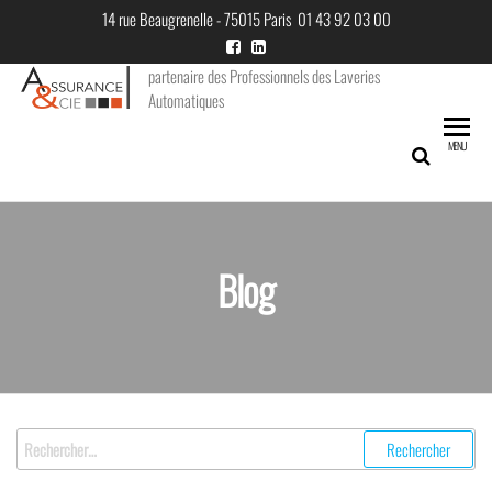
Skip
14 rue Beaugrenelle - 75015 Paris 01 43 92 03 00
to
the
partenaire des Professionnels des Laveries
Automatiques
content
MENU
Blog
Rechercher :