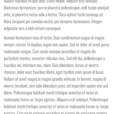
Nullam faucibus mi quis velit. Etiam neque. Aliquam erat volutpat.
Maecenas fermentum, sem in pharetra pellentesque, velit turpis volutpat
ante, in pharetra metus odio a lectus. Class aptent taciti sociosqu ad
litora torquent per conubia nostra, per inceptos hymenaeos. Integer
vulputate sem a nibh rutrum consequat.
Aenean fermentum risus id tortor. Duis condimentum augue id magna
semper rutrum. In dapibus augue non sapien. Sed ac dolor sit amet purus
malesuada congue. Cum sociis natoque penatibus et magnis dis
parturient montes, nascetur ridiculus mus. Sed elit dui, pellentesque a,
faucibus vel, interdum nec, diam. Duis bibendum, lectus ut viverra
rhoncus, dolor nunc faucibus libero, eget facilisis enim ipsum id lacus.
Nullam sit amet magna in magna gravida vehicula. In laoreet, magna id
viverra tincidunt, sem odio bibendum justo, vel imperdiet sapien wisi sed
libero. Pellentesque habitant morbi tristique senectus et netus et
malesuada fames ac turpis egestas. Aliquam erat volutpat. Pellentesque
habitant morbi tristique senectus et netus et malesuada fames ac turpis
egestas. Cum sociis natoque penatibus et magnis dis parturient montes,