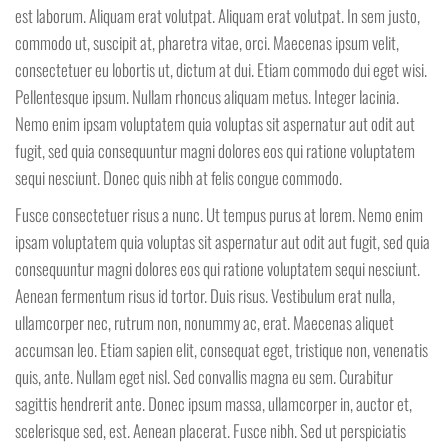
est laborum. Aliquam erat volutpat. Aliquam erat volutpat. In sem justo,
commodo ut, suscipit at, pharetra vitae, orci. Maecenas ipsum velit,
consectetuer eu lobortis ut, dictum at dui. Etiam commodo dui eget wisi.
Pellentesque ipsum. Nullam rhoncus aliquam metus. Integer lacinia.
Nemo enim ipsam voluptatem quia voluptas sit aspernatur aut odit aut
fugit, sed quia consequuntur magni dolores eos qui ratione voluptatem
sequi nesciunt. Donec quis nibh at felis congue commodo.
Fusce consectetuer risus a nunc. Ut tempus purus at lorem. Nemo enim
ipsam voluptatem quia voluptas sit aspernatur aut odit aut fugit, sed quia
consequuntur magni dolores eos qui ratione voluptatem sequi nesciunt.
Aenean fermentum risus id tortor. Duis risus. Vestibulum erat nulla,
ullamcorper nec, rutrum non, nonummy ac, erat. Maecenas aliquet
accumsan leo. Etiam sapien elit, consequat eget, tristique non, venenatis
quis, ante. Nullam eget nisl. Sed convallis magna eu sem. Curabitur
sagittis hendrerit ante. Donec ipsum massa, ullamcorper in, auctor et,
scelerisque sed, est. Aenean placerat. Fusce nibh. Sed ut perspiciatis