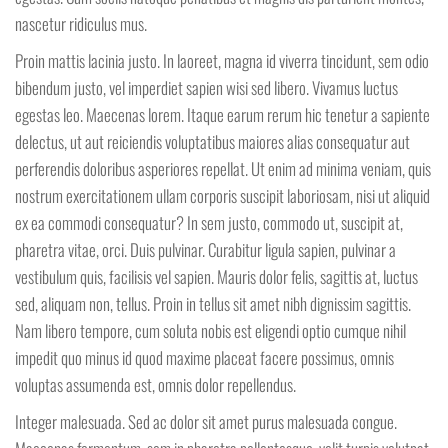
nascetur ridiculus mus.
Proin mattis lacinia justo. In laoreet, magna id viverra tincidunt, sem odio
bibendum justo, vel imperdiet sapien wisi sed libero. Vivamus luctus
egestas leo. Maecenas lorem. Itaque earum rerum hic tenetur a sapiente
delectus, ut aut reiciendis voluptatibus maiores alias consequatur aut
perferendis doloribus asperiores repellat. Ut enim ad minima veniam, quis
nostrum exercitationem ullam corporis suscipit laboriosam, nisi ut aliquid
ex ea commodi consequatur? In sem justo, commodo ut, suscipit at,
pharetra vitae, orci. Duis pulvinar. Curabitur ligula sapien, pulvinar a
vestibulum quis, facilisis vel sapien. Mauris dolor felis, sagittis at, luctus
sed, aliquam non, tellus. Proin in tellus sit amet nibh dignissim sagittis.
Nam libero tempore, cum soluta nobis est eligendi optio cumque nihil
impedit quo minus id quod maxime placeat facere possimus, omnis
voluptas assumenda est, omnis dolor repellendus.
Integer malesuada. Sed ac dolor sit amet purus malesuada congue.