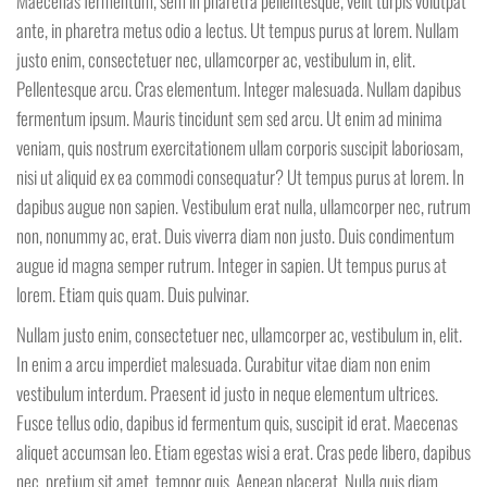
Maecenas fermentum, sem in pharetra pellentesque, velit turpis volutpat
ante, in pharetra metus odio a lectus. Ut tempus purus at lorem. Nullam
justo enim, consectetuer nec, ullamcorper ac, vestibulum in, elit.
Pellentesque arcu. Cras elementum. Integer malesuada. Nullam dapibus
fermentum ipsum. Mauris tincidunt sem sed arcu. Ut enim ad minima
veniam, quis nostrum exercitationem ullam corporis suscipit laboriosam,
nisi ut aliquid ex ea commodi consequatur? Ut tempus purus at lorem. In
dapibus augue non sapien. Vestibulum erat nulla, ullamcorper nec, rutrum
non, nonummy ac, erat. Duis viverra diam non justo. Duis condimentum
augue id magna semper rutrum. Integer in sapien. Ut tempus purus at
lorem. Etiam quis quam. Duis pulvinar.
Nullam justo enim, consectetuer nec, ullamcorper ac, vestibulum in, elit.
In enim a arcu imperdiet malesuada. Curabitur vitae diam non enim
vestibulum interdum. Praesent id justo in neque elementum ultrices.
Fusce tellus odio, dapibus id fermentum quis, suscipit id erat. Maecenas
aliquet accumsan leo. Etiam egestas wisi a erat. Cras pede libero, dapibus
nec, pretium sit amet, tempor quis. Aenean placerat. Nulla quis diam.