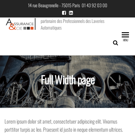
Skip
14 rue Beaugrenelle - 75015 Paris 01 43 92 03 00
to
the
partenaire des Professionnels des Laveries
Automatiques
content
MENU
Full Width page
Lorem ipsum dolor sit amet, consectetuer adipiscing elit. Vivamus
porttitor turpis ac leo. Praesent id justo in neque elementum ultrices.