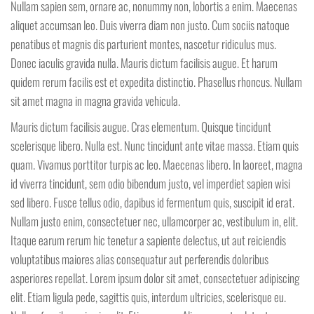
Nullam sapien sem, ornare ac, nonummy non, lobortis a enim. Maecenas
aliquet accumsan leo. Duis viverra diam non justo. Cum sociis natoque
penatibus et magnis dis parturient montes, nascetur ridiculus mus.
Donec iaculis gravida nulla. Mauris dictum facilisis augue. Et harum
quidem rerum facilis est et expedita distinctio. Phasellus rhoncus. Nullam
sit amet magna in magna gravida vehicula.
Mauris dictum facilisis augue. Cras elementum. Quisque tincidunt
scelerisque libero. Nulla est. Nunc tincidunt ante vitae massa. Etiam quis
quam. Vivamus porttitor turpis ac leo. Maecenas libero. In laoreet, magna
id viverra tincidunt, sem odio bibendum justo, vel imperdiet sapien wisi
sed libero. Fusce tellus odio, dapibus id fermentum quis, suscipit id erat.
Nullam justo enim, consectetuer nec, ullamcorper ac, vestibulum in, elit.
Itaque earum rerum hic tenetur a sapiente delectus, ut aut reiciendis
voluptatibus maiores alias consequatur aut perferendis doloribus
asperiores repellat. Lorem ipsum dolor sit amet, consectetuer adipiscing
elit. Etiam ligula pede, sagittis quis, interdum ultricies, scelerisque eu.